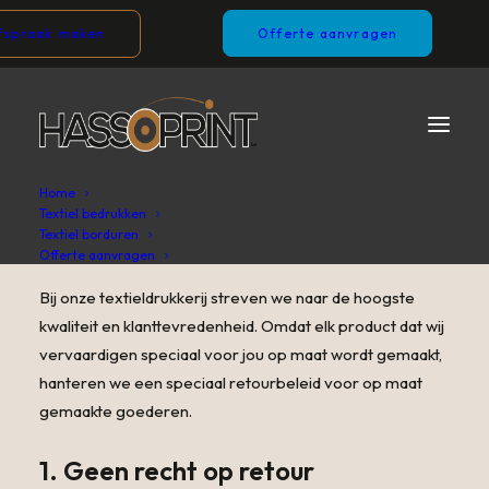
fspraak maken
Offerte aanvragen
Home
Textiel bedrukken
Retourbeleid
Textiel borduren
Offerte aanvragen
Bij onze textieldrukkerij streven we naar de hoogste
kwaliteit en klanttevredenheid. Omdat elk product dat wij
vervaardigen speciaal voor jou op maat wordt gemaakt,
hanteren we een speciaal retourbeleid voor op maat
gemaakte goederen.
1. Geen recht op retour