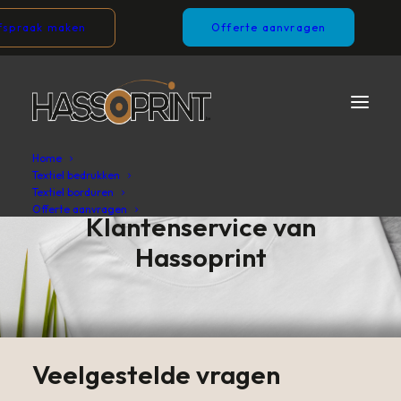
fspraak maken
Offerte aanvragen
Home
Textiel bedrukken
Textiel borduren
Offerte aanvragen
Klantenservice van
Hassoprint
Veelgestelde vragen