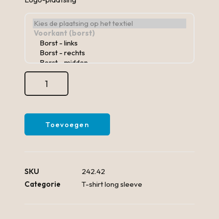
King
Crew
Neck
aantal
Toevoegen
SKU
242.42
Categorie
T-shirt long sleeve