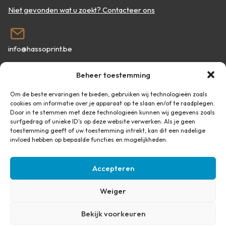
Niet gevonden wat u zoekt? Contacteer ons
info@hassoprint.be
Beheer toestemming
Plan een belafspraak
Om de beste ervaringen te bieden, gebruiken wij technologieën zoals
cookies om informatie over je apparaat op te slaan en/of te raadplegen.
Door in te stemmen met deze technologieën kunnen wij gegevens zoals
surfgedrag of unieke ID's op deze website verwerken. Als je geen
Kuringersteenweg 295, 3500 Hasselt
toestemming geeft of uw toestemming intrekt, kan dit een nadelige
invloed hebben op bepaalde functies en mogelijkheden.
Documenten
Accepteren
Retourbeleid
Weiger
Verkoopsvoorwaarden
©
2026 Hassoprint | Alle rechten voorbehouden |
Bekijk voorkeuren
Ondernemingsnummer 0859.558.966 |
Privacy- en cookie