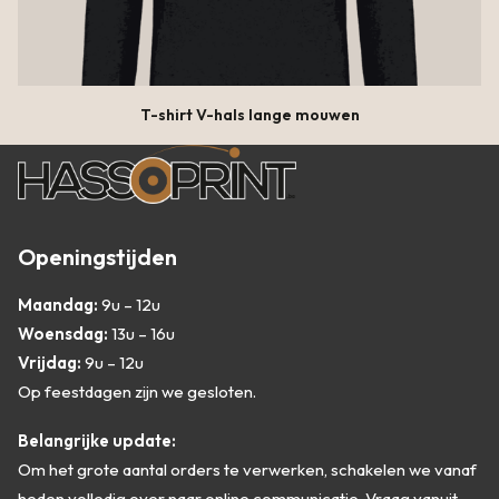
OPTIES SELECTEREN
T-shirt V-hals lange mouwen
Dit
product
heeft
Openingstijden
meerdere
variaties.
Maandag:
9u – 12u
Deze
optie
Woensdag:
13u – 16u
kan
Vrijdag:
9u – 12u
gekozen
Op feestdagen zijn we gesloten.
worden
op
de
Belangrijke update:
productpagina
Om het grote aantal orders te verwerken, schakelen we vanaf
heden volledig over naar online communicatie. Vraag vanuit