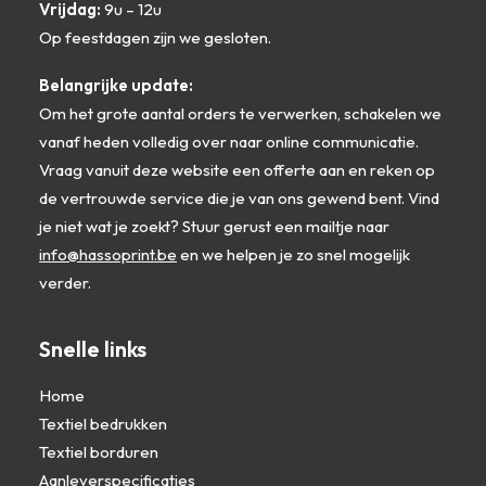
worden
Vrijdag:
9u – 12u
op
Op feestdagen zijn we gesloten.
de
productpagina
Belangrijke update:
Om het grote aantal orders te verwerken, schakelen we
vanaf heden volledig over naar online communicatie.
Vraag vanuit deze website een offerte aan en reken op
de vertrouwde service die je van ons gewend bent. Vind
je niet wat je zoekt? Stuur gerust een mailtje naar
info@hassoprint.be
en we helpen je zo snel mogelijk
verder.
Snelle links
Home
Textiel bedrukken
Textiel borduren
Aanleverspecificaties