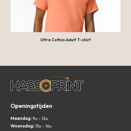
optie
kan
gekozen
worden
op
de
productpagina
OPTIES SELECTEREN
Ultra Cotton Adult T-shirt
Dit
product
heeft
meerdere
variaties.
Openingstijden
Deze
optie
Maandag:
9u – 12u
kan
gekozen
Woensdag:
13u – 16u