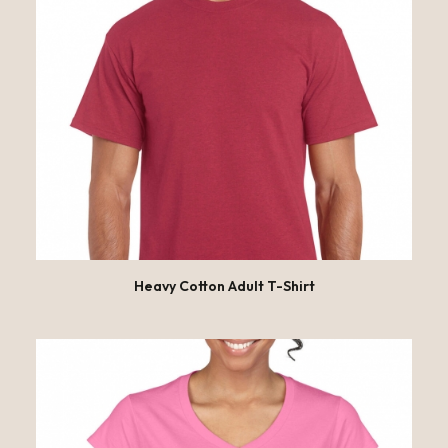
OPTIES SELECTEREN
Heavy Cotton Adult T-Shirt
Dit
product
heeft
meerdere